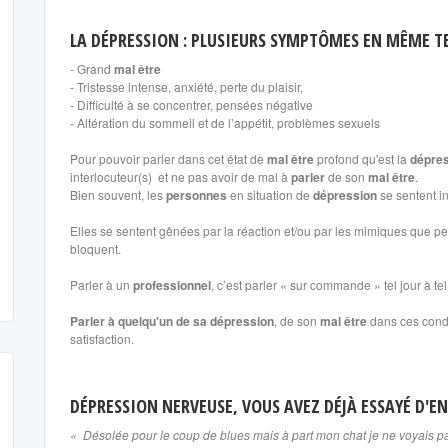
LA DÉPRESSION : PLUSIEURS SYMPTÔMES EN MÊME 
- Grand
mal être
- Tristesse intense, anxiété, perte du plaisir,
- Difficulté à se concentrer, pensées négative
- Altération du sommeil et de l’appétit, problèmes sexuels
Pour pouvoir parler dans cet état de
mal être
profond qu'est la
dépre
interlocuteur(s) et ne pas avoir de mal à
parler
de son
mal être
.
Bien souvent, les
personnes
en situation de
dépression
se sentent in
Elles se sentent gênées par la réaction et/ou par les mimiques que peu
bloquent.
Parler à un
professionnel
, c’est parler « sur commande » tel jour à tel
Parler à quelqu'un de sa dépression
, de son
mal être
dans ces condi
satisfaction.
DÉPRESSION NERVEUSE, VOUS AVEZ DÉJÀ ESSAYÉ D'EN
« Désolée pour le coup de blues mais à part mon chat je ne voyais pa