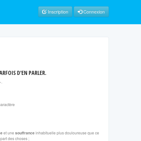
Inscription
Connexion
ARFOIS D'EN PARLER.
».
caractère
se
et une
souffrance
inhabituelle plus douloureuse que ce
upart des choses ;