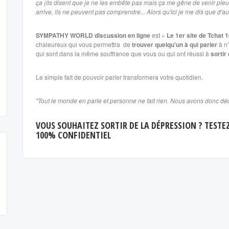
ça (ils disent que je ne les embête pas mais ça me gêne de venir pleurer.
arrive, ils ne peuvent pas comprendre... Alors qu'ici je me dis que d'aut
SYMPATHY WORLD
discussion en ligne
est «
Le 1er site de Tchat 
chaleureux qui vous permettra de
trouver quelqu'un à qui parler
à n’
qui sont dans la même souffrance que vous ou qui ont réussi à
sortir
Le simple fait de pouvoir parler transformera votre quotidien.
"Tout le monde en parle et personne ne fait rien. Nous avons donc d
VOUS SOUHAITEZ SORTIR DE LA DÉPRESSION ? TESTE
100% CONFIDENTIEL