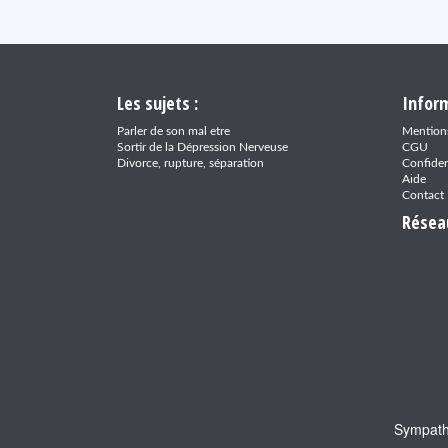
Les sujets :
Inform
Parler de son mal etre
Mentions
Sortir de la Dépression Nerveuse
CGU
Divorce, rupture, séparation
Confiden
Aide
Contact
Résea
Sympathy