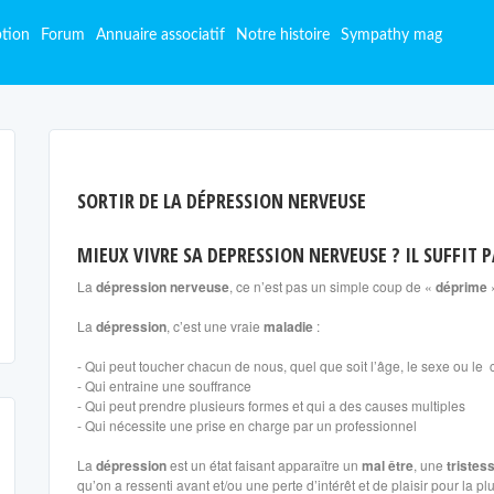
ption
Forum
Annuaire associatif
Notre histoire
Sympathy mag
SORTIR DE LA DÉPRESSION NERVEUSE
MIEUX VIVRE SA DEPRESSION NERVEUSE ? IL SUFFIT P
La
dépression nerveuse
, ce n’est pas un simple coup de «
déprime
La
dépression
, c’est une vraie
maladie
:
- Qui peut toucher chacun de nous, quel que soit l’âge, le sexe ou le 
- Qui entraine une souffrance
- Qui peut prendre plusieurs formes et qui a des causes multiples
- Qui nécessite une prise en charge par un professionnel
La
dépression
est un état faisant apparaître un
mal être
, une
tristes
qu’on a ressenti avant et/ou une perte d’intérêt et de plaisir pour la pl