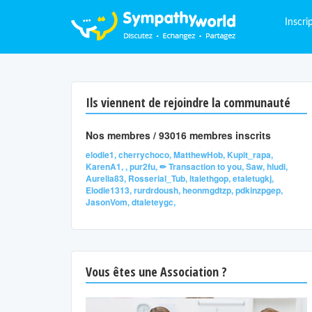
Inscri
Ils viennent de rejoindre la communauté
Nos membres / 93016 membres inscrits
elodie1, cherrychoco, MatthewHob, Kupit_rapa,
KarenA1, , pur2fu, ✏ Transaction to you, Saw, hludi,
Aurelia83, Rosserial_Tub, ltalethgop, etaletugkj,
Elodie1313, rurdrdoush, heonmgdtzp, pdkinzpgep,
JasonVom, dtaleteygc,
Vous êtes une Association ?