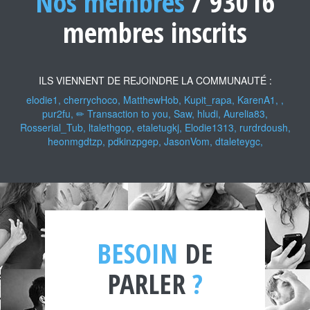
Nos membres
/ 93016
membres inscrits
ILS VIENNENT DE REJOINDRE LA COMMUNAUTÉ :
elodie1, cherrychoco, MatthewHob, Kupit_rapa, KarenA1, ,
pur2fu, ✏ Transaction to you, Saw, hludi, Aurelia83,
Rosserial_Tub, ltalethgop, etaletugkj, Elodie1313, rurdrdoush,
heonmgdtzp, pdkinzpgep, JasonVom, dtaleteygc,
BESOIN
DE
PARLER
?