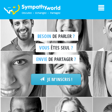
BESOIN
DE PARLER
?
VOUS
ÊTES SEUL
?
ENVIE
DE PARTAGER
?
JE M'INSCRIS !