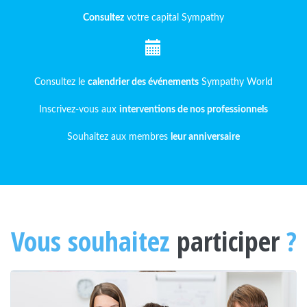
Consultez
votre capital Sympathy
Consultez le
calendrier des événements
Sympathy World
Inscrivez-vous aux
interventions de nos professionnels
Souhaitez aux membres
leur anniversaire
Vous souhaitez
participer
?