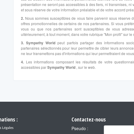
présentation ne seront pas accessibles à des tiers, ni transmises, n
et sous réserve de votre information préalable et de votre accord préal
2.
Nous sommes susceptibles de vous faire parvenir sous réserve de v
offres promotionnelles de certains de nos partenaires. Si vous préfé
vous ou que nos partenaires sont susceptibles de vous adresser,
ultérieurement, à tout moment, dans votre rubrique "Mon profil" sur le 
3.
Sympathy World
peut parfois partager des informations so
partenaires sélectionnés pour leur permettre de cibler leurs annonce
ne leur transmettons pas d'informations qui leur permettraient de vous i
4.
Les informations composant les résultats de votre questionnair
accessibles par
Sympathy World
, sur le web.
ations :
Contactez-nous
Pseudo :
 Légales