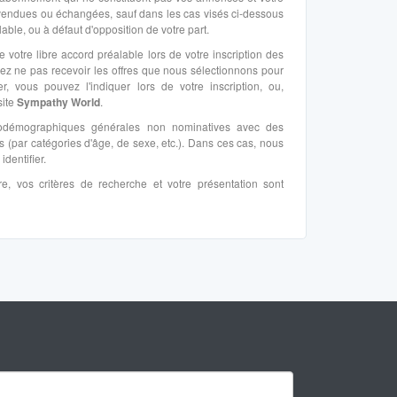
i vendues ou échangées, sauf dans les cas visés ci-dessous
able, ou à défaut d'opposition de votre part.
otre libre accord préalable lors de votre inscription des
rez ne pas recevoir les offres que nous sélectionnons pour
 vous pouvez l'indiquer lors de votre inscription, ou,
site
Sympathy World
.
ciodémographiques générales non nominatives avec des
s (par catégories d'âge, de sexe, etc.). Dans ces cas, nous
dentifier.
e, vos critères de recherche et votre présentation sont