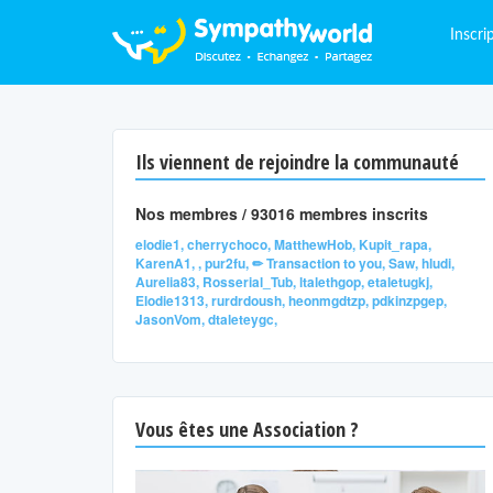
Inscri
Ils viennent de rejoindre la communauté
Nos membres / 93016 membres inscrits
elodie1, cherrychoco, MatthewHob, Kupit_rapa,
KarenA1, , pur2fu, ✏ Transaction to you, Saw, hludi,
Aurelia83, Rosserial_Tub, ltalethgop, etaletugkj,
Elodie1313, rurdrdoush, heonmgdtzp, pdkinzpgep,
JasonVom, dtaleteygc,
Vous êtes une Association ?