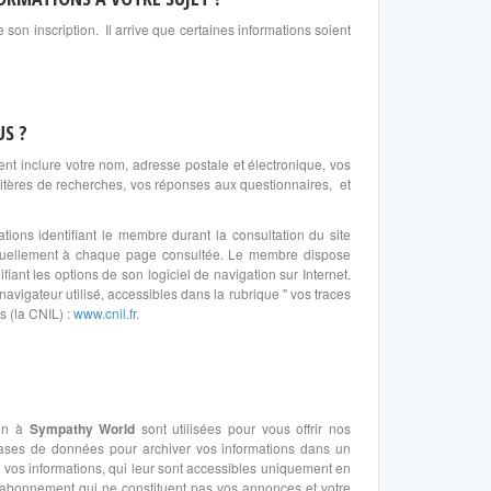
son inscription. Il arrive que certaines informations soient
US ?
nt inclure votre nom, adresse postale et électronique, vos
tères de recherches, vos réponses aux questionnaires, et
tions identifiant le membre durant la consultation du site
 manuellement à chaque page consultée. Le membre dispose
fiant les options de son logiciel de navigation sur Internet.
navigateur utilisé, accessibles dans la rubrique " vos traces
s (la CNIL) :
www.cnil.fr
.
ion à
Sympathy World
sont utilisées pour vous offrir nos
 bases de données pour archiver vos informations dans un
vos informations, qui leur sont accessibles uniquement en
e abonnement qui ne constituent pas vos annonces et votre