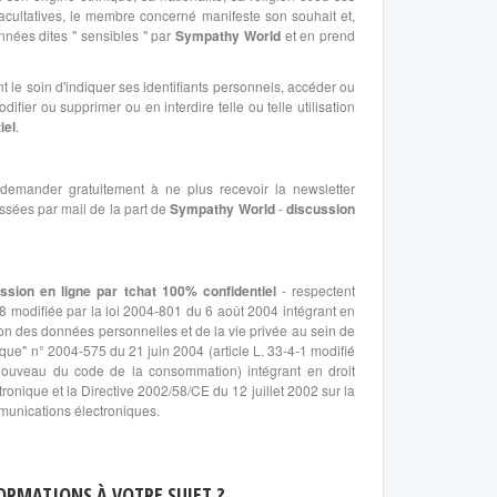
 facultatives, le membre concerné manifeste son souhait et,
nnées dites " sensibles " par
Sympathy World
et en prend
 le soin d'indiquer ses identifiants personnels, accéder ou
fier ou supprimer ou en interdire telle ou telle utilisation
iel
.
emander gratuitement à ne plus recevoir la newsletter
essées par mail de la part de
Sympathy World
-
discussion
ssion en ligne par tchat 100% confidentiel
- respectent
978 modifiée par la loi 2004-801 du 6 août 2004 intégrant en
tion des données personnelles et de la vie privée au sein de
que" n° 2004-575 du 21 juin 2004 (article L. 33-4-1 modifié
 nouveau du code de la consommation) intégrant en droit
ronique et la Directive 2002/58/CE du 12 juillet 2002 sur la
munications électroniques.
ORMATIONS À VOTRE SUJET ?