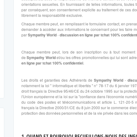
orientations sexuelles. En fournissant de telles informations, toutes
par conséquent, son consentement explicite au traitement de ces do
librement la responsabilité exclusive.
Chaque membre peut, en remplissant le formulaire contact, en prenant
demander à accéder aux informations le concernant pour les faire modi
par
Sympathy World
-
discussion en ligne par tchat 100% confident
Chaque membre peut, lors de son inscription ou à tout moment d
de
Sympathy World
et/ou les offres promotionnelles qui lui sont adr
en ligne par tchat 100% confidentiel
.
Les droits et garanties des Adhérents de
Sympathy World
-
discu
notamment la loi " informatique et libertés " n° 78-17 du 6 janvier 1
droit français la Directive 95/46/CE du 24 octobre 1995 sur la protec
l'Union européenne et la loi sur la "confiance dans l'économie numéri
du code des postes et télécommunications et article L. 121-20-5
français la Directive 2000/31/CE du 8 juin 2000 sur le commerce élect
protection des données personnelles et de la vie privée dans les com
1. QUAND ET POURQUOI RECUEILLONS-NOUS DES INF