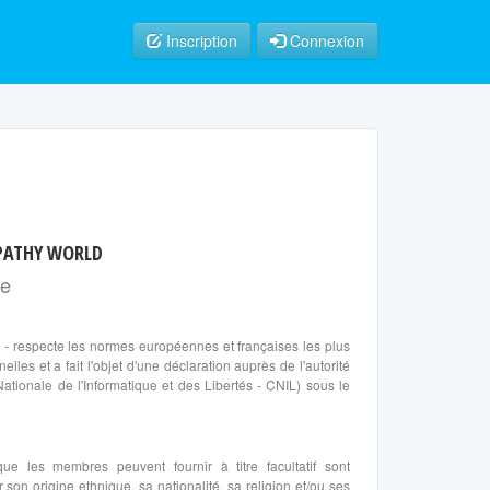
Inscription
Connexion
MPATHY WORLD
re
l
- respecte les normes européennes et françaises les plus
les et a fait l'objet d'une déclaration auprès de l'autorité
tionale de l'Informatique et des Libertés - CNIL) sous le
que les membres peuvent fournir à titre facultatif sont
son origine ethnique, sa nationalité, sa religion et/ou ses