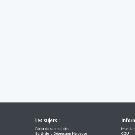
Les sujets :
Inform
Parler de son mal etre
Mentions
Sortir de la Dépression Nerveuse
CGU